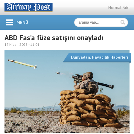
Normal Site
MENÜ
ABD Fas’a füze satışını onayladı
17 Nisan 2025 -
11:01
Dünyadan
,
Havacılık Haberleri