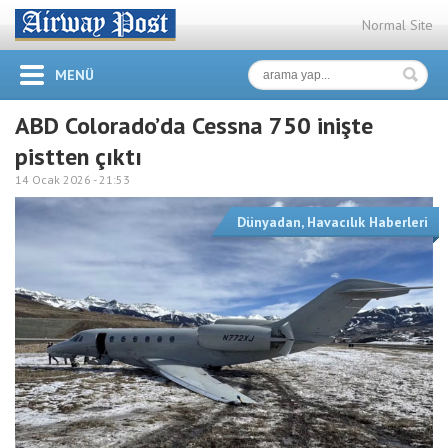
Normal Site
MENÜ
ABD Colorado’da Cessna 750 inişte
pistten çıktı
14 Ocak 2026 -
21:53
Dünyadan
,
Havacılık Haberleri