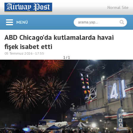
Normal Site
MENÜ
ABD Chicago’da kutlamalarda havai
fişek isabet etti
05 Temmuz 2026 -
17:55
1 / 1