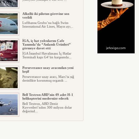
Alkollü iki pilotun görevine son
verildi
Lufthansa Grubu’na bağlı Swiss
International Air Lines, Mayıs ayı...
İGA, iç hat yolcularını Cafe
Yanımda’da “Anlamlı Ürünleri”
görmeye davet etti
İGA İstanbul Havalimanı İç Hatlar
Terminali kapı G4’ün karşısında...
Perseverance uzay aracından yeni
keşif
Perseverance uzay aracı, Mars’ta sığ
derinlikte korunmuş organik ...
Bell Textron ABD’nin 49 adet H-1
helikopterini modernize edecek
Bell Textron, ABD Deniz
Kuvvetleri’nden 300 milyon dolar
değerind...
Hitit Bilişim 500’de Sektörel Yazılım
Birincisi
Havacılık ve seyahat teknolojileri
alanında dünyanın en büyük şir...