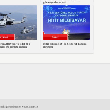
görmeye davet etti
nyadan
Genel
xtron ABD’nin 49 adet H-1
Hitit Bilişim 500’de Sektörel Yazılım
erini modernize edecek
Birincisi
aynak gösterilmeden yayınlanamaz.