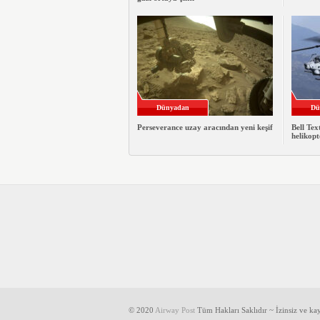
Dünyadan
Dü
Perseverance uzay aracından yeni keşif
Bell Te
helikopt
© 2020
Airway Post
Tüm Hakları Saklıdır ~ İzinsiz ve k