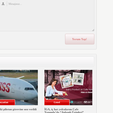
nyadan
Genel
iki pilotun görevine son verildi
İGA, iç hat yolcularını Cafe
Yanımda’da “Anlamlı Ürünleri”