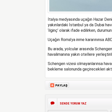
İtalya medyasında uçağın Hazar Deniz
yakınlardaki İstanbul ya da Dubai hav
‘ilginç’ olarak ifade edilirken, durumu
Uçağın Roma’ya inme kararınınsa ABD’l
Bu arada, yolcular arasında Schengen 
havalimanına yakın otellere yerleştiril
Schengen vizesi olmayanlarınsa haval
bekleme salonunda geçirecekleri akta
SENDE YORUM YAZ