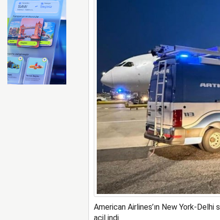
FAA Marine One helikopteri
American Airlines’ın New York-Delhi 
acil indi.