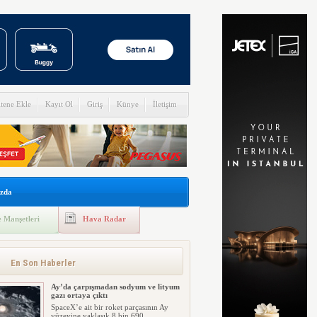
itene Ekle
Kayıt Ol
Giriş
Künye
İletişim
zda
 Manşetleri
Hava Radar
En Son Haberler
Ay’da çarpışmadan sodyum ve lityum
gazı ortaya çıktı
SpaceX’e ait bir roket parçasının Ay
yüzeyine yaklaşık 8 bin 690 ...