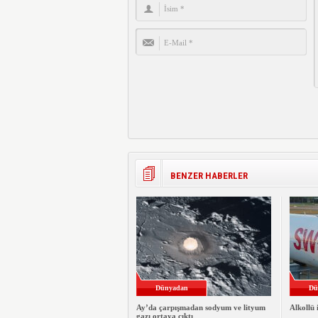
BENZER HABERLER
Dünyadan
Dü
Ay’da çarpışmadan sodyum ve lityum
Alkollü 
gazı ortaya çıktı