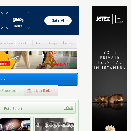
itene Ekle
Kayıt Ol
Giriş
Künye
İletişim
zda
 Manşetleri
Hava Radar
Foto Galeri
TÜMÜ