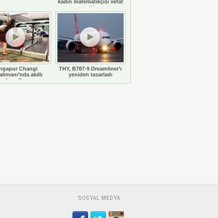
kadın matematikçisi vefat
etti
ngapur Changi
THY, B787-9 Dreamliner’ı
limanı’nda akıllı
yeniden tasarladı
bavullar
SOSYAL MEDYA