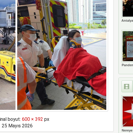
ne soruşturma başlattı
Antalya
Pandem
inal boyut:
600 × 392
px
25 Mayıs 2026
Nereye