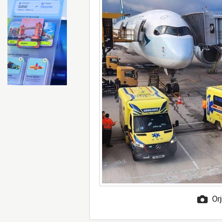
FAA Marine One helikopteri
Orj