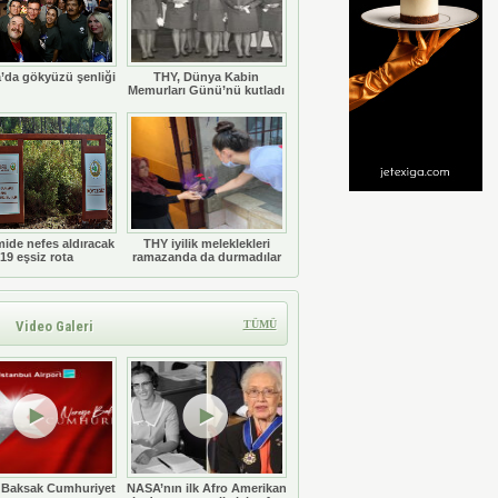
’da gökyüzü şenliği
THY, Dünya Kabin
Memurları Günü’nü kutladı
ide nefes aldıracak
THY iyilik meleklekleri
19 eşsiz rota
ramazanda da durmadılar
Video Galeri
TÜMÜ
 Baksak Cumhuriyet
NASA’nın ilk Afro Amerikan