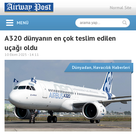
Normal Site
MENÜ
A320 dünyanın en çok teslim edilen
uçağı oldu
10 Ekim 2025 -
14:11
Dünyadan
,
Havacılık Haberleri