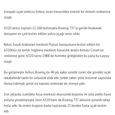
Avrupalı uçak üreticisi Airbus, ticari havacılıkta önemli bir dönüm noktasına
ulaştı.
A320 ailesi, toplam 12.260 teslimatla Boeing 737’yi geride bırakarak
dünyanın en çok teslim edilen yolcu uçağı serisi oldu.
Rekor, Suudi Arabistan merkezli Flynas havayoluna teslim edilen bir
A320neo ile kırıldı. İngiltere merkezli havacılık analiz firması Cirium’un
verilerine göre, A320 serisi 1988’de hizmete girdiğinden bu yana bu sayıya
ulaştı.
Bu gelişmeyle Airbus, Boeing ile 40 yılı aşkın süredir süren dar gövdeli uçak
rekabetinde tarihi bir üstünlük elde etti. Şirket zaten yıllık teslimat sayısında
dünya lideriydi; şimdi ise toplam üretimde de zirveye çıktı.
Son yıllarda, özellikle Asya merkezli ekonomik büyüme ve orta sınıfın hava
yoluna yönelmesiyle, hem A320 hem de Boeing 737 ailesine yönelik talep
hızla arttı. İki üretici bugüne kadar toplamda 25 binden fazla uçak teslim
etti.