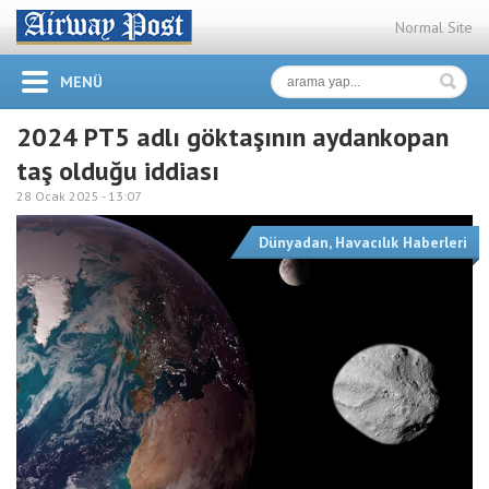
Normal Site
MENÜ
2024 PT5 adlı göktaşının aydankopan
taş olduğu iddiası
28 Ocak 2025 -
13:07
Dünyadan
,
Havacılık Haberleri