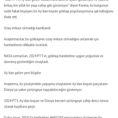
birkaç bin yıllık bir yaşa sahip gibi görünüyor” diyen Kareta, bu bulgunun
nadir fakat büyüyen bir Ay’dan kopan göktaşı popülasyonuna ışık tuttuğunu
ifade etti.
Uzay enkazı olmadığı kanıtlandı
Araştırmacılar, bu göktaşının uzay enkazı olmadığını anlamak için
hareketlerini dikkatle inceledi.
NASA uzmanları, 2024 PT5’in, göktaşı hareketine uygun yoğunluk ve
davranış gösterdiğini onayladı.
Ay’dan gelen yeni bilgiler
Araştırma, Ay yüzeyindeki çarpışma olaylarının Ay’dan kopan parçaların
Dünya’ya yakın yörüngeye taşıyabileceğini gösteriyor.
2024 PT5, Ay’dan kopan ve Dünya benzeri yörüngeye sahip ikinci nesne
olarak kayıtlara geçti.
Daha önce, 2016’da keşfedilen 469219 Kamo’oalewa da benzer bir