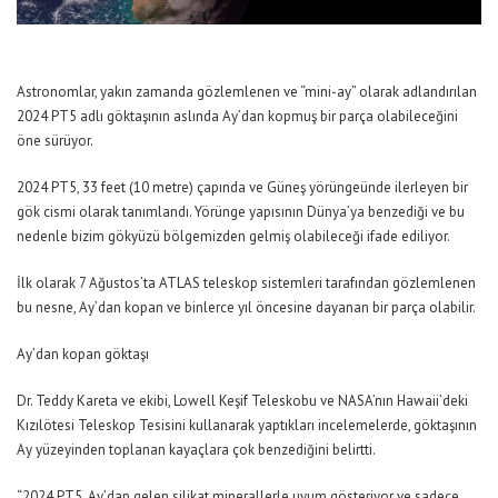
Astronomlar, yakın zamanda gözlemlenen ve “mini-ay” olarak adlandırılan
2024 PT5 adlı göktaşının aslında Ay’dan kopmuş bir parça olabileceğini
öne sürüyor.
2024 PT5, 33 feet (10 metre) çapında ve Güneş yörüngeünde ilerleyen bir
gök cismi olarak tanımlandı. Yörünge yapısının Dünya’ya benzediği ve bu
nedenle bizim gökyüzü bölgemizden gelmiş olabileceği ifade ediliyor.
İlk olarak 7 Ağustos’ta ATLAS teleskop sistemleri tarafından gözlemlenen
bu nesne, Ay’dan kopan ve binlerce yıl öncesine dayanan bir parça olabilir.
Ay’dan kopan göktaşı
Dr. Teddy Kareta ve ekibi, Lowell Keşif Teleskobu ve NASA’nın Hawaii’deki
Kızılötesi Teleskop Tesisini kullanarak yaptıkları incelemelerde, göktaşının
Ay yüzeyinden toplanan kayaçlara çok benzediğini belirtti.
“2024 PT5, Ay’dan gelen silikat minerallerle uyum gösteriyor ve sadece