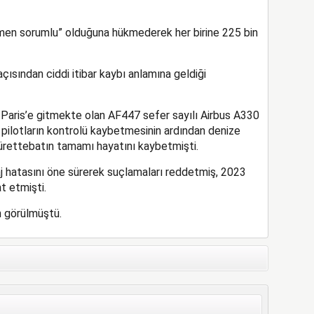
men sorumlu” olduğuna hükmederek her birine 225 bin
çısından ciddi itibar kaybı anlamına geldiği
 Paris’e gitmekte olan AF447 sefer sayılı Airbus A330
 pilotların kontrolü kaybetmesinin ardından denize
rettebatın tamamı hayatını kaybetmişti.
aj hatasını öne sürerek suçlamaları reddetmiş, 2023
t etmişti.
n görülmüştü.