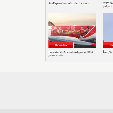
SunExpress’ten rekor hafta sonu:
THY Osa
gidiyor
Dünyadan
Dü
Emirates ile Arsenal sözleşmeyi 2033
İsveç’te
yılına uzattı