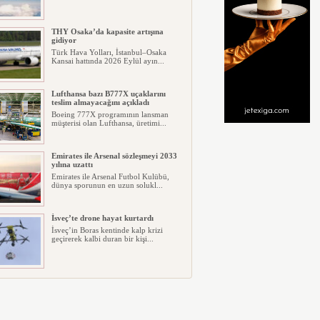
THY Osaka’da kapasite artışına
gidiyor
Türk Hava Yolları, İstanbul–Osaka
Kansai hattında 2026 Eylül ayın...
Lufthansa bazı B777X uçaklarını
teslim almayacağını açıkladı
Boeing 777X programının lansman
müşterisi olan Lufthansa, üretimi...
Emirates ile Arsenal sözleşmeyi 2033
yılına uzattı
Emirates ile Arsenal Futbol Kulübü,
dünya sporunun en uzun solukl...
İsveç’te drone hayat kurtardı
İsveç’in Boras kentinde kalp krizi
geçirerek kalbi duran bir kişi...
Ryanair kış sezonunda Fas’ta rekor
kapasite artıracak
Ryanair, 2026/27 kış sezonunda Fas
için tarihinin en büyük uçuş p...