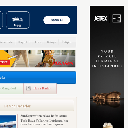
itene Ekle
Kayıt Ol
Giriş
Künye
İletişim
zda
 Manşetleri
Hava Radar
En Son Haberler
SunExpress’ten rekor hafta sonu:
Türk Hava Yolları ve Lufthansa’nın
ortak kuruluşu olan SunExpress...