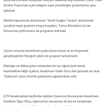
durumlara yönelik müdahale süreçleri hakkında bilgi edinirken, Hava Trafik
Kontrol Kulesi’nde uçak trafiğinin nasıl yönetildiğini gözlemleme şansı
yakaladı.
Etkinlik kapsamında düzenlenen “Kendi Uçağını Tasarla” atölyesinde
çocuklar hayal güçlerini ortaya koyarken, Tarsus Belediyesi Çocuk
Korosu’nun performansı da programa renk kattı.
Günün sonunda düzenlenen pasta kesim töreni ve anı köşesinde
gerçekleştirilen fotoğraf çekimi ile program tamamlandı.
Etkinliğin en dikkat çeken anlarından biri ise öğrencilerin kendi
hazırladıkları kâğıt uçakları, havalimanı Giden Yolcu katı girişinde yer alan
“Çukurova” yazısı önünde gökyüzüne uğurlamaları oldu.
KZV Havalimanları tarafından işletilen Çukurova Uluslararası Havalimanı
Direktörü Oğuz Oflaz, öğrencilerin tamamının ilk kez bir havalimanı