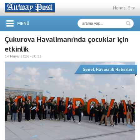
Normal Site
MENÜ
Çukurova Havalimanı’nda çocuklar için
etkinlik
14 Mayıs 2026 -
20:12
Genel
,
Havacılık Haberleri