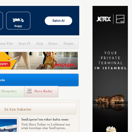
itene Ekle
Kayıt Ol
Giriş
Künye
İletişim
zda
 Manşetleri
Hava Radar
En Son Haberler
SunExpress’ten rekor hafta sonu:
Türk Hava Yolları ve Lufthansa’nın
ortak kuruluşu olan SunExpress...