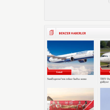
BENZER HABERLER
Genel
SunExpress’ten rekor hafta sonu:
THY Osa
gidiyor