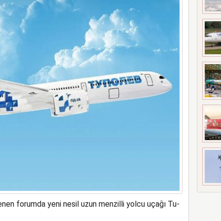
t’i satın alıyor
enen forumda yeni nesil uzun menzilli yolcu uçağı Tu-