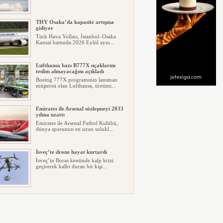
THY Osaka’da kapasite artışına
gidiyor
Türk Hava Yolları, İstanbul–Osaka
Kansai hattında 2026 Eylül ayın...
Lufthansa bazı B777X uçaklarını
teslim almayacağını açıkladı
Boeing 777X programının lansman
müşterisi olan Lufthansa, üretimi...
Emirates ile Arsenal sözleşmeyi 2033
yılına uzattı
Emirates ile Arsenal Futbol Kulübü,
dünya sporunun en uzun solukl...
İsveç’te drone hayat kurtardı
İsveç’in Boras kentinde kalp krizi
geçirerek kalbi duran bir kişi...
Ryanair kış sezonunda Fas’ta rekor
kapasite artıracak
Ryanair, 2026/27 kış sezonunda Fas
için tarihinin en büyük uçuş p...