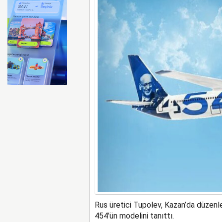
ABD merkezli Apollo Easyje
Rus üretici Tupolev, Kazan’da düzenl
454’ün modelini tanıttı.