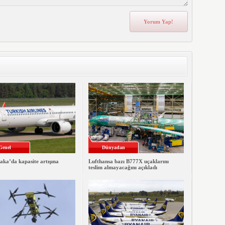
Genel
Dünyadan
ka’da kapasite artışına
Lufthansa bazı B777X uçaklarını
teslim almayacağını açıkladı