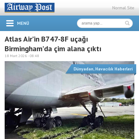
Normal Site
MENÜ
Atlas Air’in B747-8F uçağı
Birmingham’da çim alana çıktı
18 Mart 2026 -
08:48
Dünyadan
,
Havacılık Haberleri