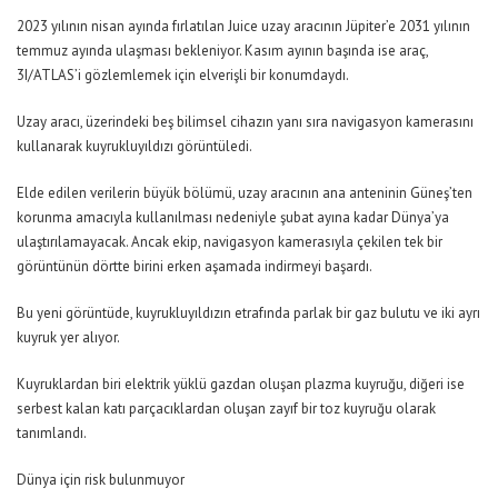
2023 yılının nisan ayında fırlatılan Juice uzay aracının Jüpiter’e 2031 yılının
temmuz ayında ulaşması bekleniyor. Kasım ayının başında ise araç,
3I/ATLAS’i gözlemlemek için elverişli bir konumdaydı.
Uzay aracı, üzerindeki beş bilimsel cihazın yanı sıra navigasyon kamerasını
kullanarak kuyrukluyıldızı görüntüledi.
Elde edilen verilerin büyük bölümü, uzay aracının ana anteninin Güneş’ten
korunma amacıyla kullanılması nedeniyle şubat ayına kadar Dünya’ya
ulaştırılamayacak. Ancak ekip, navigasyon kamerasıyla çekilen tek bir
görüntünün dörtte birini erken aşamada indirmeyi başardı.
Bu yeni görüntüde, kuyrukluyıldızın etrafında parlak bir gaz bulutu ve iki ayrı
kuyruk yer alıyor.
Kuyruklardan biri elektrik yüklü gazdan oluşan plazma kuyruğu, diğeri ise
serbest kalan katı parçacıklardan oluşan zayıf bir toz kuyruğu olarak
tanımlandı.
Dünya için risk bulunmuyor