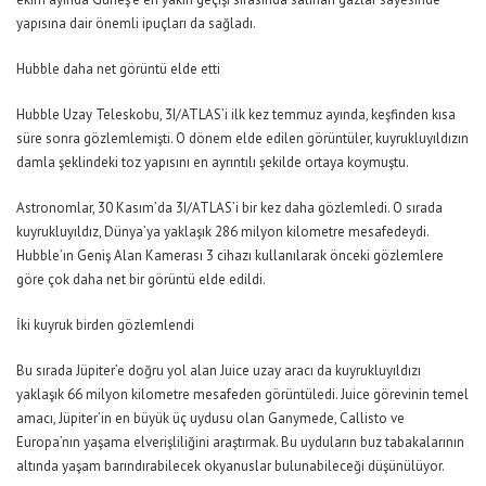
yapısına dair önemli ipuçları da sağladı.
Hubble daha net görüntü elde etti
Hubble Uzay Teleskobu, 3I/ATLAS’i ilk kez temmuz ayında, keşfinden kısa
süre sonra gözlemlemişti. O dönem elde edilen görüntüler, kuyrukluyıldızın
damla şeklindeki toz yapısını en ayrıntılı şekilde ortaya koymuştu.
Astronomlar, 30 Kasım’da 3I/ATLAS’i bir kez daha gözlemledi. O sırada
kuyrukluyıldız, Dünya’ya yaklaşık 286 milyon kilometre mesafedeydi.
Hubble’ın Geniş Alan Kamerası 3 cihazı kullanılarak önceki gözlemlere
göre çok daha net bir görüntü elde edildi.
İki kuyruk birden gözlemlendi
Bu sırada Jüpiter’e doğru yol alan Juice uzay aracı da kuyrukluyıldızı
yaklaşık 66 milyon kilometre mesafeden görüntüledi. Juice görevinin temel
amacı, Jüpiter’in en büyük üç uydusu olan Ganymede, Callisto ve
Europa’nın yaşama elverişliliğini araştırmak. Bu uyduların buz tabakalarının
altında yaşam barındırabilecek okyanuslar bulunabileceği düşünülüyor.