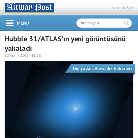
Normal Site
MENÜ
Hubble 31/ATLAS’ın yeni görüntüsünü
yakaladı
10 Aralık 2025 -
11:20
Dünyadan
,
Havacılık Haberleri