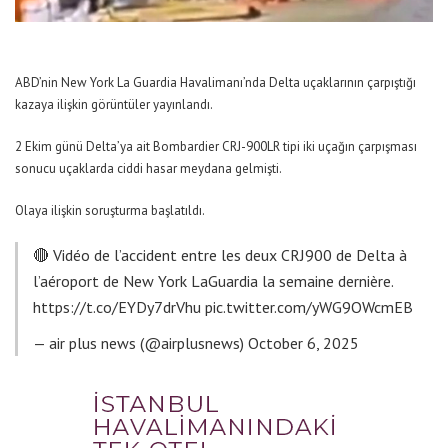
ABD’nin New York La Guardia Havalimanı’nda Delta uçaklarının çarpıştığı
kazaya ilişkin görüntüler yayınlandı.
2 Ekim günü Delta’ya ait Bombardier CRJ-900LR tipi iki uçağın çarpışması
sonucu uçaklarda ciddi hasar meydana gelmişti.
Olaya ilişkin soruşturma başlatıldı.
🔴 Vidéo de l’accident entre les deux CRJ900 de Delta à
l’aéroport de New York LaGuardia la semaine dernière.
https://t.co/EYDy7drVhu
pic.twitter.com/yWG9OWcmEB
— air plus news (@airplusnews)
October 6, 2025