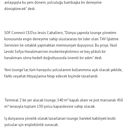
anlayışıyla bu yeni dönem, yolculuğu bambaşka bir deneyime
dönüştürecek”
dedi.
SOF Connect CEO’su Jesús Caballero,
“Dünya çapında lounge yönetimi
konusunda engin deneyime sahip uluslararası bir lider olan TAV İşletme
Servisleri ile ortaklık yapmaktan memnuniyet duyuyoruz. Bu proje, Vasil
Levski Sofya Havalimanı’nın modernleştirilmesi ve beş yıldızlı bir
havalimanı olma hedefi doğrultusunda önemli bir adım”
dedi.
Yeni lounge’lar, tüm havayolu yolcularının kullanımına açık olacak şekilde,
farklı seyahat ihtiyaçlarına hitap edecek biçimde tasarlandı.
Terminal 2’de yer alacak lounge, 540 m² kapalı alanı ve pist manzaralı 450
m² terasıyla toplam 130 yolcu kapasitesine sahip olacak.
İş dünyasına yönelik olarak tasarlanan lounge, hareket kabiliyeti kısıtlı
yolcular için erişilebilirlik sunacak.