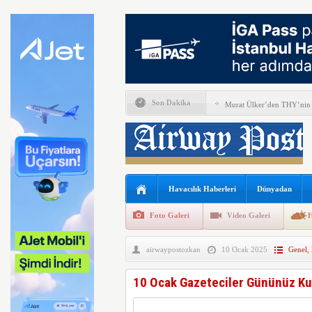
Son Dakika
Murat Ülker’den THY’nin
İspanya, İtalya’ya Schenge
Airbus Temmuz ayı verileri
THY, Temmuz ayında 9,5 m
Havacılık Haberleri
Dünyadan
En yaşlı kadın kanat yürü
Foto Galeri
Video Galeri
H
Boeing ile Ethiopian Airline
airwaypostozkan
10 Ocak 2025
Genel
,
A319 orman yangınlarında 
SunExpress’ten rekor hafta
10 Ocak Gazeteciler Gününüz Ku
THY Osaka’da kapasite artı