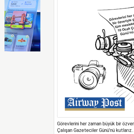
Lufthansa bazı B777X uçakl
Görevlerini her zaman büyük bir özve
Çalışan Gazeteciler Günü’nü kutlarız..