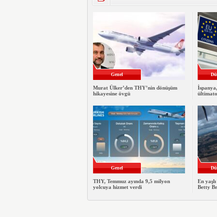
Genel
Dü
Murat Ülker’den THY’nin dönüşüm
İspanya
hikayesine övgü
ültimato
Genel
Dü
THY, Temmuz ayında 9,5 milyon
En yaşlı
yolcuya hizmet verdi
Betty B