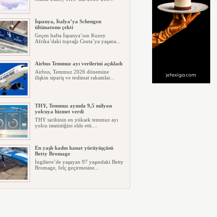
İspanya, İtalya’ya Schengen
ültimatonu çekti
Geçen hafta İspanya’nın Kuzey
Afrika’daki toprağı Ceuta’ya yaşana...
Airbus Temmuz ayı verilerini açıkladı
Airbus, Temmuz 2026 dönemine
ilişkin sipariş ve teslimat rakamlar...
THY, Temmuz ayında 9,5 milyon
yolcuya hizmet verdi
THY tarihinin en yüksek temmuz ayı
yolcu istatistiğini elde etti....
En yaşlı kadın kanat yürüyüşçüsü
Betty Bromage
İngiltere’de yaşayan 97 yaşındaki Betty
Bromage, felç geçirmesine...
Boeing ile Ethiopian Airlines B787
işbirliğini genişletti
Boeing ile Ethiopian Airlines, Boeing
787 İniş Takımı Değişim Pro...