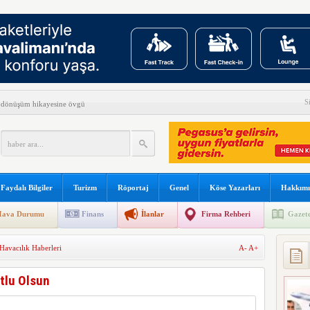
S
 dönüşüm hikayesine övgü
n ültimatonu çekti
ni açıkladı
ilyon yolcuya hizmet verdi
Faydalı Bilgiler
Turizm
Röportaj
Genel
Köse Yazarları
Hakkımı
yüşçüsü Betty Bromage
ava Durumu
Finans
İlanlar
Firma Rehberi
Gazete
s B787 işbirliğini genişletti
Havacılık Haberleri
A-
A+
kullanılacak
 sonu:
tlu Olsun
şına gidiyor