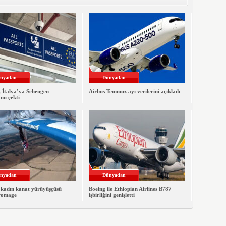
nyadan
Dünyadan
, İtalya’ya Schengen
Airbus Temmuz ayı verilerini açıkladı
nu çekti
nyadan
Dünyadan
 kadın kanat yürüyüşçüsü
Boeing ile Ethiopian Airlines B787
romage
işbirliğini genişletti