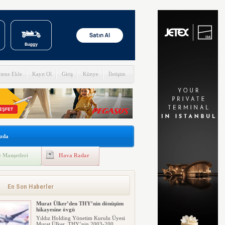
itene Ekle
Kayıt Ol
Giriş
Künye
İletişim
zda
 Manşetleri
Hava Radar
En Son Haberler
Murat Ülker’den THY’nin dönüşüm
hikayesine övgü
Yıldız Holding Yönetim Kurulu Üyesi
Murat Ülker, THY’nin 2003-200...