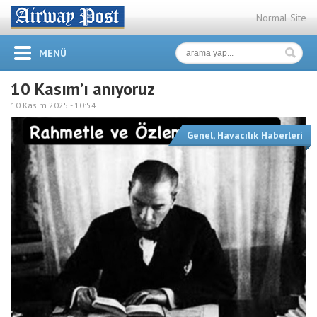
Normal Site
MENÜ
10 Kasım’ı anıyoruz
10 Kasım 2025 -
10:54
Genel
,
Havacılık Haberleri